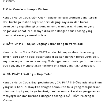
Vietnam.
2. Gá»i Cuá»‘n – Lumpia Vietnam
Kenapa Harus Coba: Gá»i Cuá»‘n adalah lumpia Vietnam yang terdiri
dari berbagai bahan segar seperti daging, sayuran, dan beras
vermicelli yang dibungkus dengan lembaran beras. Hidangan yang
ringan dan sehat ini biasanya disajikan dengan saus kacang yang
membuat rasanya semakin lezat.
3. BÃºn Cháº£ – Sajian Daging Bakar dengan Vermicelli
Kenapa Harus Coba: BÃºn Cháº£ adalah hidangan khas Hanoi yang
terdiri dari daging babi bakar yang disajikan dengan beras vermicelli,
sayuran segar, dan saus kacang. Gabungan rasa manis, gurih, dan asam
pada sausnya menciptakan harmoni cita rasa yang tak terlupakan.
4. CÃ PhÃª Trá»©ng – Kopi Telur
Kenapa Harus Coba: Bagi pecinta kopi, CÃ PhÃª Trá»©ng adalah pilihan
yang unik. Kopi ini disajikan dengan campuran telur yang menghasilkan
minuman kopi yang kaya, lembut, dan beraroma. Rasakan pengalaman
menyegarkan dan berbeda dengan secangkir CÃ PhÃª Trá»©ng di
Vietnam.