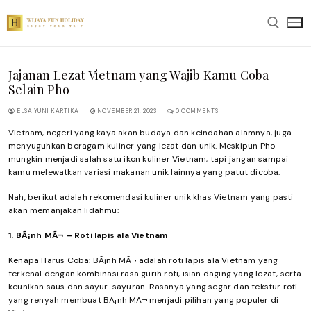
Skip
to
content
Jajanan Lezat Vietnam yang Wajib Kamu Coba
Search for:
Selain Pho
ELSA YUNI KARTIKA
NOVEMBER 21, 2023
0 COMMENTS
Vietnam, negeri yang kaya akan budaya dan keindahan alamnya, juga
menyuguhkan beragam kuliner yang lezat dan unik. Meskipun Pho
mungkin menjadi salah satu ikon kuliner Vietnam, tapi jangan sampai
kamu melewatkan variasi makanan unik lainnya yang patut dicoba.
Nah, berikut adalah rekomendasi kuliner unik khas Vietnam yang pasti
akan memanjakan lidahmu:
1. BÃ¡nh MÃ¬ – Roti lapis ala Vietnam
Kenapa Harus Coba: BÃ¡nh MÃ¬ adalah roti lapis ala Vietnam yang
terkenal dengan kombinasi rasa gurih roti, isian daging yang lezat, serta
keunikan saus dan sayur-sayuran. Rasanya yang segar dan tekstur roti
yang renyah membuat BÃ¡nh MÃ¬ menjadi pilihan yang populer di