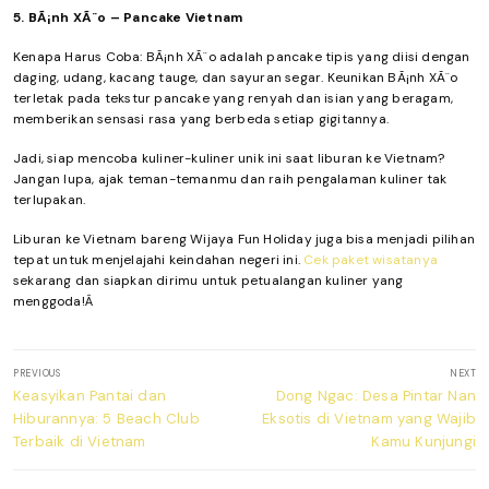
5. BÃ¡nh XÃ¨o – Pancake Vietnam
Kenapa Harus Coba: BÃ¡nh XÃ¨o adalah pancake tipis yang diisi dengan
daging, udang, kacang tauge, dan sayuran segar. Keunikan BÃ¡nh XÃ¨o
terletak pada tekstur pancake yang renyah dan isian yang beragam,
memberikan sensasi rasa yang berbeda setiap gigitannya.
Jadi, siap mencoba kuliner-kuliner unik ini saat liburan ke Vietnam?
Jangan lupa, ajak teman-temanmu dan raih pengalaman kuliner tak
terlupakan.
Liburan ke Vietnam bareng Wijaya Fun Holiday juga bisa menjadi pilihan
tepat untuk menjelajahi keindahan negeri ini.
Cek paket wisatanya
sekarang dan siapkan dirimu untuk petualangan kuliner yang
menggoda!Â
Post
PREVIOUS
NEXT
navigation
Previous
Next
Keasyikan Pantai dan
Dong Ngac: Desa Pintar Nan
post:
post:
Hiburannya: 5 Beach Club
Eksotis di Vietnam yang Wajib
Terbaik di Vietnam
Kamu Kunjungi