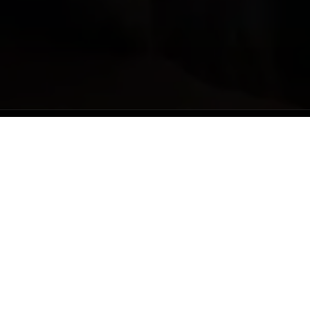
Resmi & Berlisensi
Tour Guide
All-Inclusive
Hotel Nyaman
WNI Bebas Visa
Semua sudah all-inclusive.
Kamu tinggal datang dan menikmati.