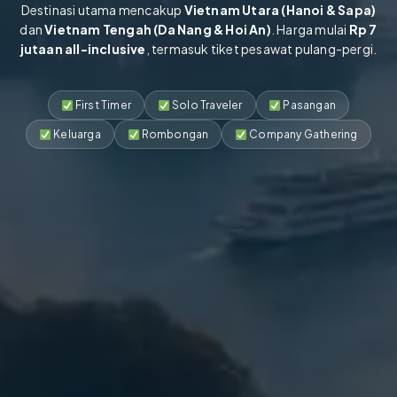
Destinasi utama mencakup
Vietnam Utara (Hanoi & Sapa)
dan
Vietnam Tengah (Da Nang & Hoi An)
. Harga mulai
Rp 7
jutaan all-inclusive
, termasuk tiket pesawat pulang-pergi.
First Timer
Solo Traveler
Pasangan
Keluarga
Rombongan
Company Gathering