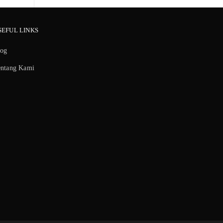
SEFUL LINKS
log
entang Kami