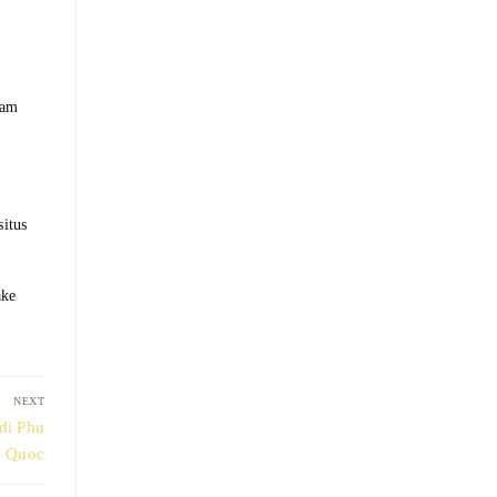
lam
situs
ake
NEXT
di Phu
Quoc