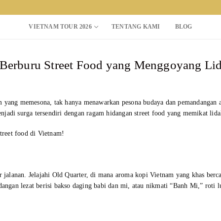
VIETNAM TOUR 2026
TENTANG KAMI
BLOG
: Berburu Street Food yang Menggoyang Li
Search for:
lam yang memesona, tak hanya menawarkan pesona budaya dan pemandangan 
njadi surga tersendiri dengan ragam hidangan street food yang memikat li
street food di Vietnam!
er jalanan. Jelajahi Old Quarter, di mana aroma kopi Vietnam yang khas ber
gan lezat berisi bakso daging babi dan mi, atau nikmati “Banh Mi,” roti l