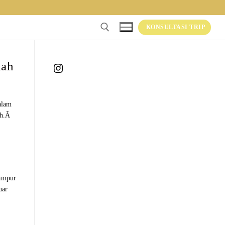
KONSULTASI TRIP
dah
Instagram
alam
dah.Â
campur
uar