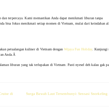
 dan terpercaya. Kami memastikan Anda dapat menikmati liburan tanpa
nda bisa fokus menikmati setiap momen di Vietnam, mulai dari keindahan a
akan petualangan kuliner di Vietnam dengan
Wijaya Fun Holiday
. Kunjungi 
uran Anda.Â
man liburan yang tak terlupakan di Vietnam. Pasti nyesel deh kalau gak p
Next
ruise di
Surga Bawah Laut Tersembunyi: Sensasi Snorkeling 
post: