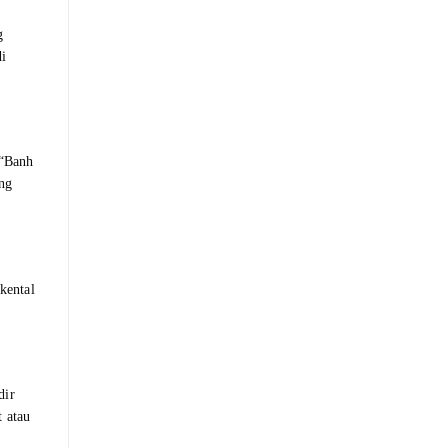
g
di
 “Banh
ng
kental
dir
t atau