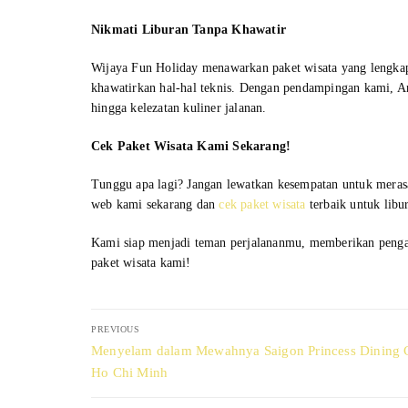
Nikmati Liburan Tanpa Khawatir
Wijaya Fun Holiday menawarkan paket wisata yang lengkap
khawatirkan hal-hal teknis. Dengan pendampingan kami, A
hingga kelezatan kuliner jalanan.
Cek Paket Wisata Kami Sekarang!
Tunggu apa lagi? Jangan lewatkan kesempatan untuk meras
web kami sekarang dan
cek paket wisata
terbaik untuk lib
Kami siap menjadi teman perjalananmu, memberikan pengala
paket wisata kami!
Post
PREVIOUS
navigation
Previous
Menyelam dalam Mewahnya Saigon Princess Dining C
post:
Ho Chi Minh