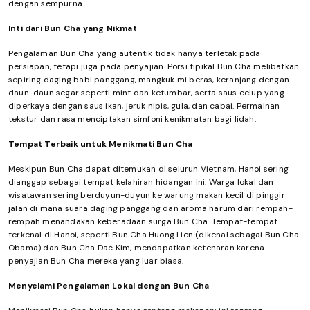
dengan sempurna.
Inti dari Bun Cha yang Nikmat
Pengalaman Bun Cha yang autentik tidak hanya terletak pada
persiapan, tetapi juga pada penyajian. Porsi tipikal Bun Cha melibatkan
sepiring daging babi panggang, mangkuk mi beras, keranjang dengan
daun-daun segar seperti mint dan ketumbar, serta saus celup yang
diperkaya dengan saus ikan, jeruk nipis, gula, dan cabai. Permainan
tekstur dan rasa menciptakan simfoni kenikmatan bagi lidah.
Tempat Terbaik untuk Menikmati Bun Cha
Meskipun Bun Cha dapat ditemukan di seluruh Vietnam, Hanoi sering
dianggap sebagai tempat kelahiran hidangan ini. Warga lokal dan
wisatawan sering berduyun-duyun ke warung makan kecil di pinggir
jalan di mana suara daging panggang dan aroma harum dari rempah-
rempah menandakan keberadaan surga Bun Cha. Tempat-tempat
terkenal di Hanoi, seperti Bun Cha Huong Lien (dikenal sebagai Bun Cha
Obama) dan Bun Cha Dac Kim, mendapatkan ketenaran karena
penyajian Bun Cha mereka yang luar biasa.
Menyelami Pengalaman Lokal dengan Bun Cha