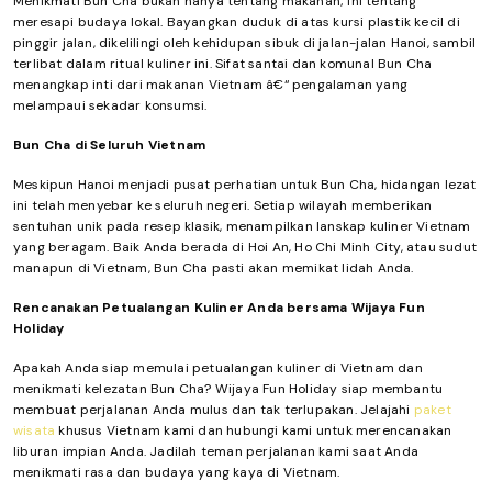
Menikmati Bun Cha bukan hanya tentang makanan; ini tentang
meresapi budaya lokal. Bayangkan duduk di atas kursi plastik kecil di
pinggir jalan, dikelilingi oleh kehidupan sibuk di jalan-jalan Hanoi, sambil
terlibat dalam ritual kuliner ini. Sifat santai dan komunal Bun Cha
menangkap inti dari makanan Vietnam â€“ pengalaman yang
melampaui sekadar konsumsi.
Bun Cha di Seluruh Vietnam
Meskipun Hanoi menjadi pusat perhatian untuk Bun Cha, hidangan lezat
ini telah menyebar ke seluruh negeri. Setiap wilayah memberikan
sentuhan unik pada resep klasik, menampilkan lanskap kuliner Vietnam
yang beragam. Baik Anda berada di Hoi An, Ho Chi Minh City, atau sudut
manapun di Vietnam, Bun Cha pasti akan memikat lidah Anda.
Rencanakan Petualangan Kuliner Anda bersama Wijaya Fun
Holiday
Apakah Anda siap memulai petualangan kuliner di Vietnam dan
menikmati kelezatan Bun Cha? Wijaya Fun Holiday siap membantu
membuat perjalanan Anda mulus dan tak terlupakan. Jelajahi
paket
wisata
khusus Vietnam kami dan hubungi kami untuk merencanakan
liburan impian Anda. Jadilah teman perjalanan kami saat Anda
menikmati rasa dan budaya yang kaya di Vietnam.