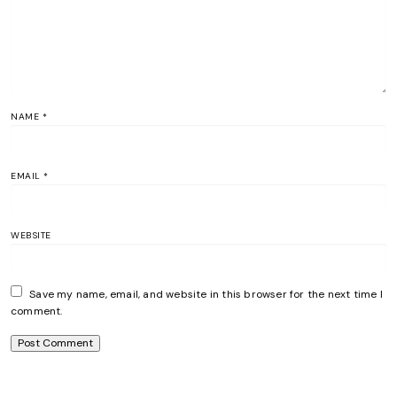
NAME
*
EMAIL
*
WEBSITE
Save my name, email, and website in this browser for the next time I
comment.