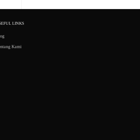
SEFUL LINKS
log
entang Kami