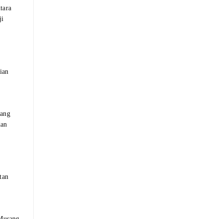
tara
ji
ian
yang
dan
tan
 Musang