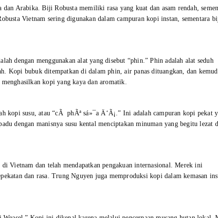
a dan Arabika. Biji Robusta memiliki rasa yang kuat dan asam rendah, semen
Robusta Vietnam sering digunakan dalam campuran kopi instan, sementara bi
alah dengan menggunakan alat yang disebut “phin.” Phin adalah alat seduh
h. Kopi bubuk ditempatkan di dalam phin, air panas dituangkan, dan kemud
i menghasilkan kopi yang kaya dan aromatik.
lah kopi susu, atau “cÃ phÃª sá»¯a Ä‘Ã¡.” Ini adalah campuran kopi pekat 
rpadu dengan manisnya susu kental menciptakan minuman yang begitu lezat 
l di Vietnam dan telah mendapatkan pengakuan internasional. Merek ini
kepekatan dan rasa. Trung Nguyen juga memproduksi kopi dalam kemasan ins
pi Weasel.” Kopi ini dikenal karena melalui pencernaan musang hutan lokal.