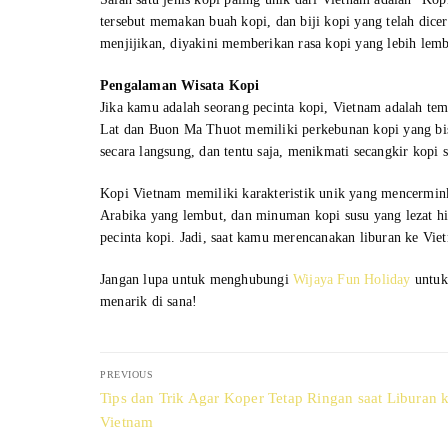
tersebut memakan buah kopi, dan biji kopi yang telah dice
menjijikan, diyakini memberikan rasa kopi yang lebih lem
Pengalaman Wisata Kopi
Jika kamu adalah seorang pecinta kopi, Vietnam adalah te
Lat dan Buon Ma Thuot memiliki perkebunan kopi yang bi
secara langsung, dan tentu saja, menikmati secangkir kopi s
Kopi Vietnam memiliki karakteristik unik yang mencermink
Arabika yang lembut, dan minuman kopi susu yang lezat h
pecinta kopi. Jadi, saat kamu merencanakan liburan ke Vie
Jangan lupa untuk menghubungi
Wijaya Fun Holiday
untuk
menarik di sana!
Post
PREVIOUS
navigation
Previous
Tips dan Trik Agar Koper Tetap Ringan saat Liburan 
post:
Vietnam