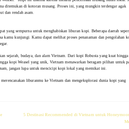
rna ditemukan di kotoran musang. Proses ini, yang mungkin terdengar agak
but dan rendah asam.
mpat yang sempurna untuk menghabiskan liburan kopi. Beberapa daerah seper
sa kamu kunjungi. Kamu dapat melihat proses penanaman dan pengolahan k
egar.
an sejarah, budaya, dan alam Vietnam. Dari kopi Robusta yang kuat hingga 
ingga kopi Weasel yang unik, Vietnam menawarkan beragam pilihan untuk p
tnam, jangan lupa untuk mencicipi kopi lokal yang memikat ini.
 merencanakan liburanmu ke Vietnam dan mengeksplorasi dunia kopi yang
Next
ke
5 Destinasi Recommended di Vietnam untuk Honeymoo
post:
Me