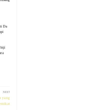
ti Da
opi
biji
ara
NEXT
n yang
mikat