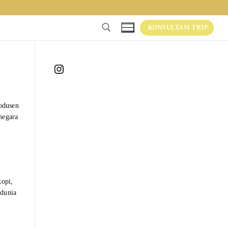
KONSULTASI TRIP
Instagram
odusen
negara
kopi,
 dunia