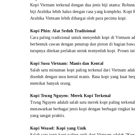
Kopi Vietnam terkenal dengan dua jenis biji utama: Robust
biji Arabika lebih halus dengan rasa yang kompleks. Kopi 
Arabika Vietnam lebih dihargai oleh para pecinta kopi.
Kopi Phin: Alat Seduh Tradisional
Cara paling tradisional untuk menyeduh kopi di Vietnam ad
berbentuk cawan dengan penutup dan piston di bagian bawa
tutupnya ditekan perlahan untuk menyeduh kopi. Proses in
Kopi Susu Vietnam: Manis dan Kental
Salah satu minuman kopi paling terkenal dari Vietnam ada
diseduh dengan susu kental manis. Rasa kopi yang kuat be
memikat banyak orang.
Kopi Trung Nguyen: Merek Kopi Terkenal
Trung Nguyen adalah salah satu merek kopi paling terkena
menawarkan berbagai jenis kopi dengan berbagai tingkat 
yang sangat praktis.
Kopi Weasel: Kopi yang Unik
Salah satu jenis kopi paling unik dari Vietnam adalah “Ko