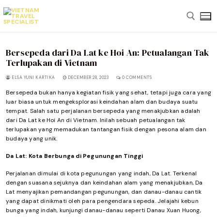
Skip
to
content
Bersepeda dari Da Lat ke Hoi An: Petualangan Tak
Search for:
Terlupakan di Vietnam
ELSA YUNI KARTIKA
DECEMBER 28, 2023
0 COMMENTS
Bersepeda bukan hanya kegiatan fisik yang sehat, tetapi juga cara yang
luar biasa untuk mengeksplorasi keindahan alam dan budaya suatu
tempat. Salah satu perjalanan bersepeda yang menakjubkan adalah
dari Da Lat ke Hoi An di Vietnam. Inilah sebuah petualangan tak
terlupakan yang memadukan tantangan fisik dengan pesona alam dan
budaya yang unik.
Da Lat: Kota Berbunga di Pegunungan Tinggi
Perjalanan dimulai di kota pegunungan yang indah, Da Lat. Terkenal
dengan suasana sejuknya dan keindahan alam yang menakjubkan, Da
Lat menyajikan pemandangan pegunungan, dan danau-danau cantik
yang dapat dinikmati oleh para pengendara sepeda. Jelajahi kebun
bunga yang indah, kunjungi danau-danau seperti Danau Xuan Huong,