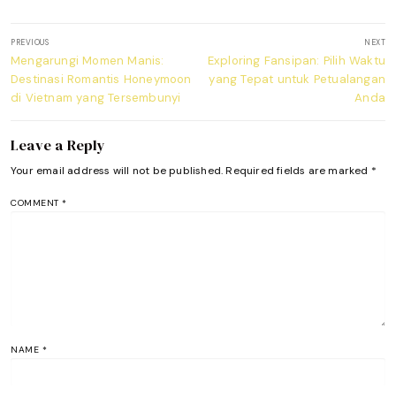
Post
PREVIOUS
NEXT
navigation
Previous
Next
Mengarungi Momen Manis:
Exploring Fansipan: Pilih Waktu
post:
post:
Destinasi Romantis Honeymoon
yang Tepat untuk Petualangan
di Vietnam yang Tersembunyi
Anda
Leave a Reply
Your email address will not be published.
Required fields are marked
*
COMMENT
*
NAME
*