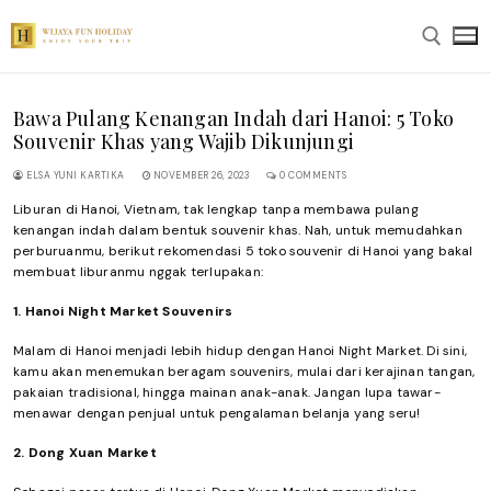
Skip
to
content
Bawa Pulang Kenangan Indah dari Hanoi: 5 Toko
Search for:
Souvenir Khas yang Wajib Dikunjungi
ELSA YUNI KARTIKA
NOVEMBER 26, 2023
0 COMMENTS
Liburan di Hanoi, Vietnam, tak lengkap tanpa membawa pulang
kenangan indah dalam bentuk souvenir khas. Nah, untuk memudahkan
perburuanmu, berikut rekomendasi 5 toko souvenir di Hanoi yang bakal
membuat liburanmu nggak terlupakan:
1. Hanoi Night Market Souvenirs
Malam di Hanoi menjadi lebih hidup dengan Hanoi Night Market. Di sini,
kamu akan menemukan beragam souvenirs, mulai dari kerajinan tangan,
pakaian tradisional, hingga mainan anak-anak. Jangan lupa tawar-
menawar dengan penjual untuk pengalaman belanja yang seru!
2. Dong Xuan Market