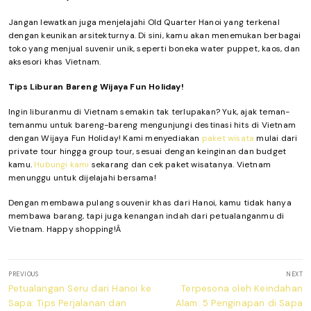
Jangan lewatkan juga menjelajahi Old Quarter Hanoi yang terkenal
dengan keunikan arsitekturnya. Di sini, kamu akan menemukan berbagai
toko yang menjual suvenir unik, seperti boneka water puppet, kaos, dan
aksesori khas Vietnam.
Tips Liburan Bareng Wijaya Fun Holiday!
Ingin liburanmu di Vietnam semakin tak terlupakan? Yuk, ajak teman-
temanmu untuk bareng-bareng mengunjungi destinasi hits di Vietnam
dengan Wijaya Fun Holiday! Kami menyediakan
paket wisata
mulai dari
private tour hingga group tour, sesuai dengan keinginan dan budget
kamu.
Hubungi kami
sekarang dan cek paket wisatanya. Vietnam
menunggu untuk dijelajahi bersama!
Dengan membawa pulang souvenir khas dari Hanoi, kamu tidak hanya
membawa barang, tapi juga kenangan indah dari petualanganmu di
Vietnam. Happy shopping!Â
Post
PREVIOUS
NEXT
navigation
Previous
Next
Petualangan Seru dari Hanoi ke
Terpesona oleh Keindahan
post:
post:
Sapa: Tips Perjalanan dan
Alam: 5 Penginapan di Sapa