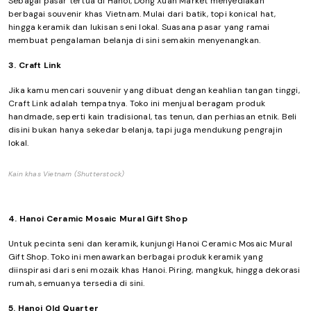
Sebagai pasar tertua di Hanoi, Dong Xuan Market menyediakan
berbagai souvenir khas Vietnam. Mulai dari batik, topi konical hat,
hingga keramik dan lukisan seni lokal. Suasana pasar yang ramai
membuat pengalaman belanja di sini semakin menyenangkan.
3. Craft Link
Jika kamu mencari souvenir yang dibuat dengan keahlian tangan tinggi,
Craft Link adalah tempatnya. Toko ini menjual beragam produk
handmade, seperti kain tradisional, tas tenun, dan perhiasan etnik. Beli
disini bukan hanya sekedar belanja, tapi juga mendukung pengrajin
lokal.
Kain khas Vietnam (Shutterstock)
4. Hanoi Ceramic Mosaic Mural Gift Shop
Untuk pecinta seni dan keramik, kunjungi Hanoi Ceramic Mosaic Mural
Gift Shop. Toko ini menawarkan berbagai produk keramik yang
diinspirasi dari seni mozaik khas Hanoi. Piring, mangkuk, hingga dekorasi
rumah, semuanya tersedia di sini.
5. Hanoi Old Quarter