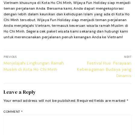
Vietnam khusunya di Kota Ho Chi Minh, Wijaya Fun Holiday siap menjadi
teman perjalanan Anda. Bersama kami, Anda dapat mengeksplorasi
dengan lebih dalam keunikan dan kehidupan Islam yang ada di Kota Ho
Chi Minh tersebut. Wijaya Fun Holiday siap menjadi teman perjalanan
Anda menjelajahi Vietnam, termasuk keseruan wisata ramah Muslim di
Ho Chi Minh. Segera cek paket wisata kami sekarang dan hubungi kami
untuk merencanakan perjalanan penuh kenangan Anda ke Vietnam!
Post
PREVIOUS
NEXT
navigation
Previous
Next
Menjelajahi Lingkungan Ramah
Festival Hue: Perayaan
post:
post:
Muslim di Kota Ho Chi Minh
Keberagaman Budaya yang
Dinamis
Leave a Reply
Your email address will not be published.
Required fields are marked
*
COMMENT
*