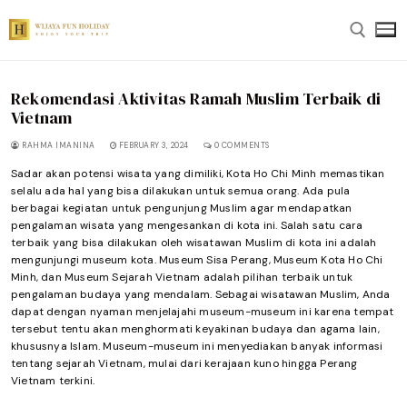
Skip
to
content
Rekomendasi Aktivitas Ramah Muslim Terbaik di
Search for:
Vietnam
RAHMA IMANINA
FEBRUARY 3, 2024
0 COMMENTS
Sadar akan potensi wisata yang dimiliki, Kota Ho Chi Minh memastikan
selalu ada hal yang bisa dilakukan untuk semua orang. Ada pula
berbagai kegiatan untuk pengunjung Muslim agar mendapatkan
pengalaman wisata yang mengesankan di kota ini. Salah satu cara
terbaik yang bisa dilakukan oleh wisatawan Muslim di kota ini adalah
mengunjungi museum kota. Museum Sisa Perang, Museum Kota Ho Chi
Minh, dan Museum Sejarah Vietnam adalah pilihan terbaik untuk
pengalaman budaya yang mendalam. Sebagai wisatawan Muslim, Anda
dapat dengan nyaman menjelajahi museum-museum ini karena tempat
tersebut tentu akan menghormati keyakinan budaya dan agama lain,
khususnya Islam. Museum-museum ini menyediakan banyak informasi
tentang sejarah Vietnam, mulai dari kerajaan kuno hingga Perang
Vietnam terkini.