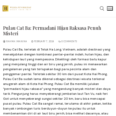
Skip
to
content
Pulau Cat Ba: Permadani Hijau Raksasa Penuh
Search for:
Misteri
RAHMA IMANINA
FEBRUARY 7, 2024
0 COMMENTS
Pulau Cat Ba, terletak di Teluk Ha Long, Vietnam, adalah destinasi yang
menakjubkan dengan kombinasi pantai-pantai indah, hutan hijau, dan
kehidupan laut yang mempesona. Dikelilingi oleh formasi batu kapur
yang menjulang tinggi dan air biru yang jernih, pulau ini menawarkan
pengalaman yang tak terlupakan bagi para pecinta alam dan
penggemar pantai. Terletak sekitar 30 km dari pusat Kota Hai Phong,
Pulau Cat Ba sudah lama dikenal sebagai destinasi wisata terkenal
anugerah alam di Kota Hai Phong. Pulau Cat Ba memiliki julukan
“permadani hijau raksasa” yang mengandung banyak misteri dan daya
tarik. Pengunjung harus menyeberangi jembatan laut Tan Vu, naik feri
Got untuk menyeberangi sungai sekitar 20 km, baru bisa mencapai
pusat pulau. Pulau Cat Ba sangat ramai, terutama di akhir pekan, ketika
banyak rombongan turis berduyun-duyun ke pulau itu untuk
membenamkan diri di air laut biru jernih, bisa melihat dasarnya, atau