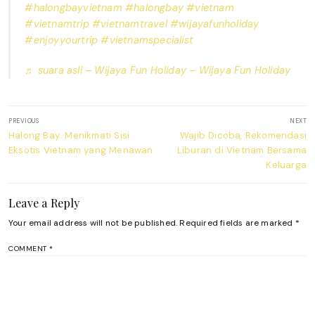
#halongbayvietnam
#halongbay
#vietnam
#vietnamtrip
#vietnamtravel
#wijayafunholiday
#enjoyyourtrip
#vietnamspecialist
♬ suara asli – Wijaya Fun Holiday – Wijaya Fun Holiday
Post
PREVIOUS
NEXT
navigation
Previous
Next
Halong Bay: Menikmati Sisi
Wajib Dicoba, Rekomendasi
post:
post:
Eksotis Vietnam yang Menawan
Liburan di Vietnam Bersama
Keluarga
Leave a Reply
Your email address will not be published.
Required fields are marked
*
COMMENT
*