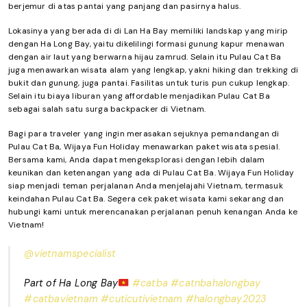
berjemur di atas pantai yang panjang dan pasirnya halus.
Lokasinya yang berada di di Lan Ha Bay memiliki landskap yang mirip
dengan Ha Long Bay, yaitu dikelilingi formasi gunung kapur menawan
dengan air laut yang berwarna hijau zamrud. Selain itu Pulau Cat Ba
juga menawarkan wisata alam yang lengkap, yakni hiking dan trekking di
bukit dan gunung, juga pantai. Fasilitas untuk turis pun cukup lengkap.
Selain itu biaya liburan yang affordable menjadikan Pulau Cat Ba
sebagai salah satu surga backpacker di Vietnam.
Bagi para traveler yang ingin merasakan sejuknya pemandangan di
Pulau Cat Ba, Wijaya Fun Holiday menawarkan paket wisata spesial.
Bersama kami, Anda dapat mengeksplorasi dengan lebih dalam
keunikan dan ketenangan yang ada di Pulau Cat Ba. Wijaya Fun Holiday
siap menjadi teman perjalanan Anda menjelajahi Vietnam, termasuk
keindahan Pulau Cat Ba. Segera cek paket wisata kami sekarang dan
hubungi kami untuk merencanakan perjalanan penuh kenangan Anda ke
Vietnam!
@vietnamspecialist
Part of Ha Long Bay
#catba
#catnbahalongbay
#catbavietnam
#cuticutivietnam
#halongbay2023