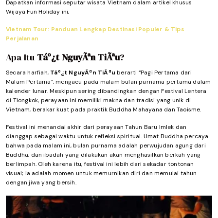
Dapatkan informasi seputar wisata Vietnam dalam artikel khusus
Wijaya Fun Holiday ini,
Vietnam Tour: Panduan Lengkap Destinasi Populer & Tips
Perjalanan
Apa Itu
Táº¿t NguyÃªn TiÃªu
?
Secara harfiah,
Táº¿t NguyÃªn TiÃªu
berarti “Pagi Pertama dari
Malam Pertama”, mengacu pada malam bulan purnama pertama dalam
kalender lunar. Meskipun sering dibandingkan dengan Festival Lentera
di Tiongkok, perayaan ini memiliki makna dan tradisi yang unik di
Vietnam, berakar kuat pada praktik Buddha Mahayana dan Taoisme.
Festival ini menandai akhir dari perayaan Tahun Baru Imlek dan
dianggap sebagai waktu untuk refleksi spiritual. Umat Buddha percaya
bahwa pada malam ini, bulan purnama adalah perwujudan agung dari
Buddha, dan ibadah yang dilakukan akan menghasilkan berkah yang
berlimpah. Oleh karena itu, festival ini lebih dari sekadar tontonan
visual; ia adalah momen untuk memurnikan diri dan memulai tahun
dengan jiwa yang bersih.