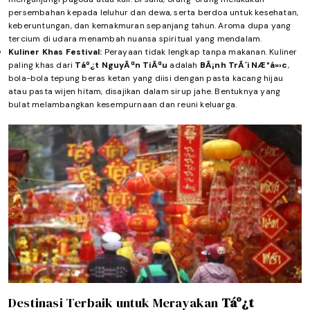
persembahan kepada leluhur dan dewa, serta berdoa untuk kesehatan,
keberuntungan, dan kemakmuran sepanjang tahun. Aroma dupa yang
tercium di udara menambah nuansa spiritual yang mendalam.
Kuliner Khas Festival:
Perayaan tidak lengkap tanpa makanan. Kuliner
paling khas dari
Táº¿t NguyÃªn TiÃªu
adalah
BÃ¡nh TrÃ´i NÆ°á»›c
,
bola-bola tepung beras ketan yang diisi dengan pasta kacang hijau
atau pasta wijen hitam, disajikan dalam sirup jahe. Bentuknya yang
bulat melambangkan kesempurnaan dan reuni keluarga.
Destinasi Terbaik untuk Merayakan
Táº¿t