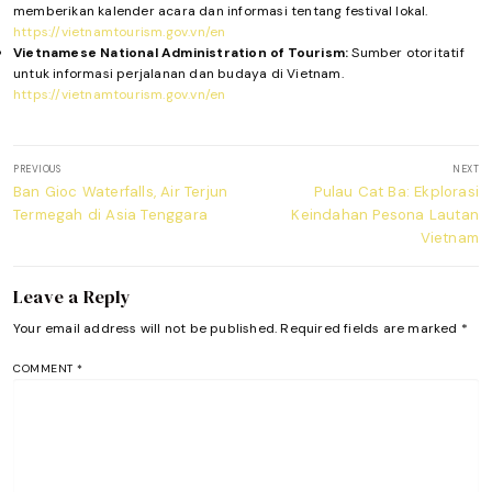
memberikan kalender acara dan informasi tentang festival lokal.
https://vietnamtourism.gov.vn/en
Vietnamese National Administration of Tourism:
Sumber otoritatif
untuk informasi perjalanan dan budaya di Vietnam.
https://vietnamtourism.gov.vn/en
Post
PREVIOUS
NEXT
navigation
Previous
Next
Ban Gioc Waterfalls, Air Terjun
Pulau Cat Ba: Ekplorasi
post:
post:
Termegah di Asia Tenggara
Keindahan Pesona Lautan
Vietnam
Leave a Reply
Your email address will not be published.
Required fields are marked
*
COMMENT
*