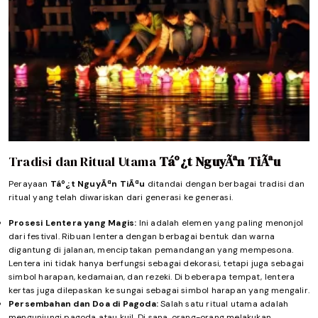
Tradisi dan Ritual Utama
Táº¿t NguyÃªn TiÃªu
Perayaan
Táº¿t NguyÃªn TiÃªu
ditandai dengan berbagai tradisi dan
ritual yang telah diwariskan dari generasi ke generasi.
Prosesi Lentera yang Magis:
Ini adalah elemen yang paling menonjol
dari festival. Ribuan lentera dengan berbagai bentuk dan warna
digantung di jalanan, menciptakan pemandangan yang mempesona.
Lentera ini tidak hanya berfungsi sebagai dekorasi, tetapi juga sebagai
simbol harapan, kedamaian, dan rezeki. Di beberapa tempat, lentera
kertas juga dilepaskan ke sungai sebagai simbol harapan yang mengalir.
Persembahan dan Doa di Pagoda:
Salah satu ritual utama adalah
mengunjungi pagoda atau kuil. Di sana, orang-orang melakukan