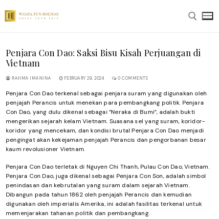
Skip
to
content
Penjara Con Dao: Saksi Bisu Kisah Perjuangan di
Search for:
Vietnam
RAHMA IMANINA
FEBRUARY 29, 2024
0 COMMENTS
Penjara Con Dao terkenal sebagai penjara suram yang digunakan oleh
penjajah Perancis untuk menekan para pembangkang politik. Penjara
Con Dao, yang dulu dikenal sebagai “Neraka di Bumi”, adalah bukti
mengerikan sejarah kelam Vietnam. Suasana sel yang suram, koridor-
koridor yang mencekam, dan kondisi brutal Penjara Con Dao menjadi
pengingat akan kekejaman penjajah Perancis dan pengorbanan besar
kaum revolusioner Vietnam.
Penjara Con Dao terletak di Nguyen Chi Thanh, Pulau Con Dao, Vietnam.
Penjara Con Dao, juga dikenal sebagai Penjara Con Son, adalah simbol
penindasan dan kebrutalan yang suram dalam sejarah Vietnam.
Dibangun pada tahun 1862 oleh penjajah Perancis dan kemudian
digunakan oleh imperialis Amerika, ini adalah fasilitas terkenal untuk
memenjarakan tahanan politik dan pembangkang.