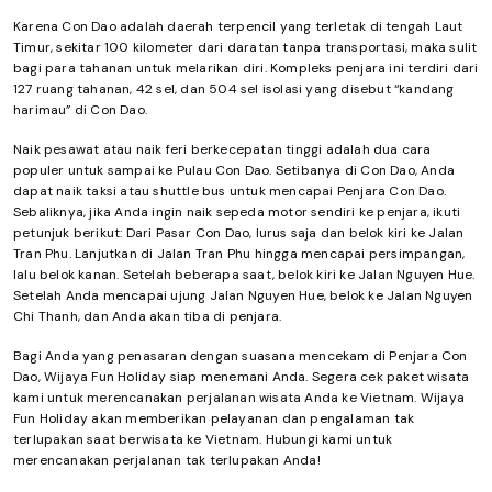
Karena Con Dao adalah daerah terpencil yang terletak di tengah Laut
Timur, sekitar 100 kilometer dari daratan tanpa transportasi, maka sulit
bagi para tahanan untuk melarikan diri. Kompleks penjara ini terdiri dari
127 ruang tahanan, 42 sel, dan 504 sel isolasi yang disebut “kandang
harimau” di Con Dao.
Naik pesawat atau naik feri berkecepatan tinggi adalah dua cara
populer untuk sampai ke Pulau Con Dao. Setibanya di Con Dao, Anda
dapat naik taksi atau shuttle bus untuk mencapai Penjara Con Dao.
Sebaliknya, jika Anda ingin naik sepeda motor sendiri ke penjara, ikuti
petunjuk berikut: Dari Pasar Con Dao, lurus saja dan belok kiri ke Jalan
Tran Phu. Lanjutkan di Jalan Tran Phu hingga mencapai persimpangan,
lalu belok kanan. Setelah beberapa saat, belok kiri ke Jalan Nguyen Hue.
Setelah Anda mencapai ujung Jalan Nguyen Hue, belok ke Jalan Nguyen
Chi Thanh, dan Anda akan tiba di penjara.
Bagi Anda yang penasaran dengan suasana mencekam di Penjara Con
Dao, Wijaya Fun Holiday siap menemani Anda. Segera cek paket wisata
kami untuk merencanakan perjalanan wisata Anda ke Vietnam. Wijaya
Fun Holiday akan memberikan pelayanan dan pengalaman tak
terlupakan saat berwisata ke Vietnam. Hubungi kami untuk
merencanakan perjalanan tak terlupakan Anda!