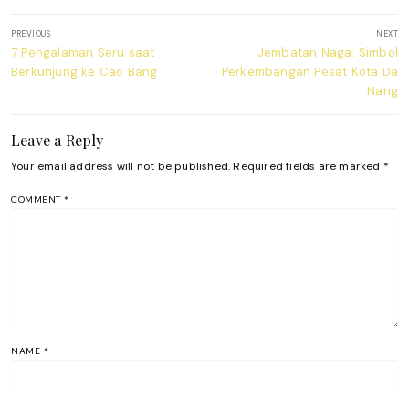
Post
PREVIOUS
NEXT
navigation
Previous
Next
7 Pengalaman Seru saat
Jembatan Naga: Simbol
post:
post:
Berkunjung ke Cao Bang
Perkembangan Pesat Kota Da
Nang
Leave a Reply
Your email address will not be published.
Required fields are marked
*
COMMENT
*
NAME
*