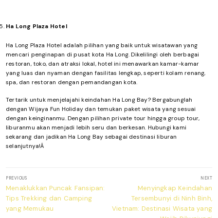
Ha Long Plaza Hotel
Ha Long Plaza Hotel adalah pilihan yang baik untuk wisatawan yang
mencari penginapan di pusat kota Ha Long. Dikelilingi oleh berbagai
restoran, toko, dan atraksi lokal, hotel ini menawarkan kamar-kamar
yang luas dan nyaman dengan fasilitas lengkap, seperti kolam renang,
spa, dan restoran dengan pemandangan kota.
Tertarik untuk menjelajahi keindahan Ha Long Bay? Bergabunglah
dengan Wijaya Fun Holiday dan temukan paket wisata yang sesuai
dengan keinginanmu. Dengan pilihan private tour hingga group tour,
liburanmu akan menjadi lebih seru dan berkesan. Hubungi kami
sekarang dan jadikan Ha Long Bay sebagai destinasi liburan
selanjutnya!Â
Post
PREVIOUS
NEXT
navigation
Previous
Next
Menaklukkan Puncak Fansipan:
Menyingkap Keindahan
post:
post:
Tips Trekking dan Camping
Tersembunyi di Ninh Binh,
yang Memukau
Vietnam: Destinasi Wisata yang