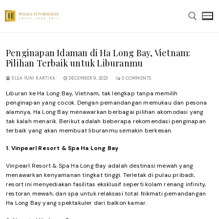
Skip
to
content
Penginapan Idaman di Ha Long Bay, Vietnam:
Search for:
Pilihan Terbaik untuk Liburanmu
ELSA YUNI KARTIKA
DECEMBER 9, 2023
0 COMMENTS
Liburan ke Ha Long Bay, Vietnam, tak lengkap tanpa memilih
penginapan yang cocok. Dengan pemandangan memukau dan pesona
alamnya, Ha Long Bay menawarkan berbagai pilihan akomodasi yang
tak kalah menarik. Berikut adalah beberapa rekomendasi penginapan
terbaik yang akan membuat liburanmu semakin berkesan.
1. Vinpearl Resort & Spa Ha Long Bay
Vinpearl Resort & Spa Ha Long Bay adalah destinasi mewah yang
menawarkan kenyamanan tingkat tinggi. Terletak di pulau pribadi,
resort ini menyediakan fasilitas eksklusif seperti kolam renang infinity,
restoran mewah, dan spa untuk relaksasi total. Nikmati pemandangan
Ha Long Bay yang spektakuler dari balkon kamar.