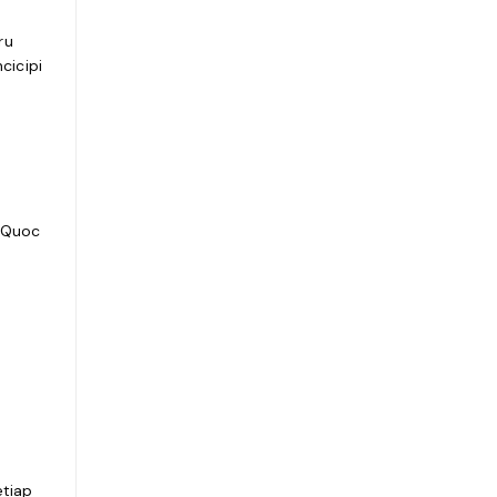
ru
cicipi
u Quoc
etiap