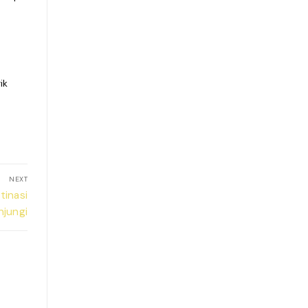
ik
NEXT
inasi
njungi