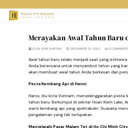
Skip
to
content
Merayakan Awal Tahun Baru d
ELSA YUNI KARTIKA
DECEMBER 31, 2023
0 COMMENT
Awal tahun baru selalu menjadi saat yang istimew
Anda berencana untuk menyambut tahun yang baru 
akan membuat awal tahun Anda berkesan dan penu
Pesta Kembang Api di Hanoi
Hanoi, ibu kota Vietnam, menyelenggarakan pest
tahun baru. Berkumpul di sekitar Hoan Kiem Lake,
warni kembang api yang spektakuler. Suasana me
pengalaman yang tak terlupakan.
Menjelajahi Pasar Malam Tet di Ho Chi Minh City