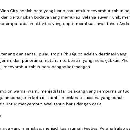
 Minh City adalah cara yang luar biasa untuk menyambut tahun ba
s, dan pertunjukan budaya yang memukau. Belanja suvenir unik, men
 setempat adalah aktivitas yang dapat membuat awal tahun Anda
 tenang dan santai, pulau tropis Phu Quoc adalah destinasi yang
ang jernih, dan panorama matahari terbenam yang menakjubkan. Ph
il menyambut tahun baru dengan ketenangan.
lampion warna-warni, menjadi latar belakang yang sempurna untuk
-jalan bersejarah kota ini sambil menikmati suasana yang penuh
tis untuk menyambut awal tahun baru dengan ceria.
y
mnya yang memukau, menjadi tuan rumah Festival Perahu Balap s