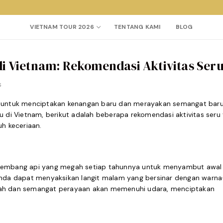
VIETNAM TOUR 2026
TENTANG KAMI
BLOG
i Vietnam: Rekomendasi Aktivitas Ser
Search for:
S
a untuk menciptakan kenangan baru dan merayakan semangat baru.
di Vietnam, berikut adalah beberapa rekomendasi aktivitas seru
h keceriaan.
a kembang api yang megah setiap tahunnya untuk menyambut awal
 Anda dapat menyaksikan langit malam yang bersinar dengan warna
riah dan semangat perayaan akan memenuhi udara, menciptakan