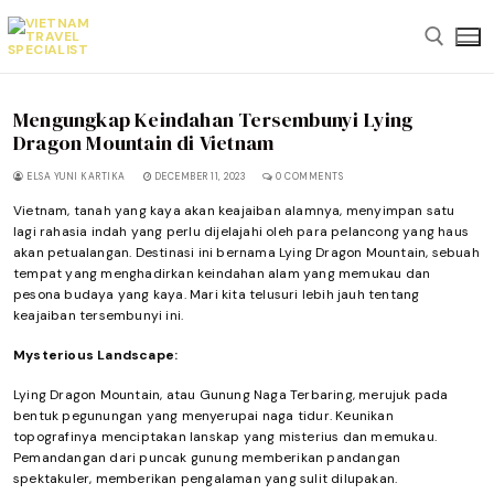
Skip
to
content
Mengungkap Keindahan Tersembunyi Lying
Search for:
Dragon Mountain di Vietnam
ELSA YUNI KARTIKA
DECEMBER 11, 2023
0 COMMENTS
Vietnam, tanah yang kaya akan keajaiban alamnya, menyimpan satu
lagi rahasia indah yang perlu dijelajahi oleh para pelancong yang haus
akan petualangan. Destinasi ini bernama Lying Dragon Mountain, sebuah
tempat yang menghadirkan keindahan alam yang memukau dan
pesona budaya yang kaya. Mari kita telusuri lebih jauh tentang
keajaiban tersembunyi ini.
Mysterious Landscape:
Lying Dragon Mountain, atau Gunung Naga Terbaring, merujuk pada
bentuk pegunungan yang menyerupai naga tidur. Keunikan
topografinya menciptakan lanskap yang misterius dan memukau.
Pemandangan dari puncak gunung memberikan pandangan
spektakuler, memberikan pengalaman yang sulit dilupakan.