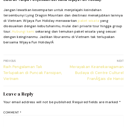
Jangan lewatkan kesempatan untuk menjelajahi keindahan
tersembunyi Lying Dragon Mountain dan destinasi menakjubkan lainnya
di Vietnam. Wijaya Fun Holiday menawarkan
paket wisata
yang
disesuaikan dengan kebutuhanmu, mulai dari private tour hingga group
tour.
Hubungi kami
sekarang dan temukan paket wisata yang sesuai
dengan keinginanmu. Jadikan liburanmu di Vietnam tak terlupakan
bersama Wijaya Fun Holiday!Â
Post
PREVIOUS
NEXT
navigation
Previous
Next
Raih Pengalaman Tak
Merayakan Keanekaragaman
post:
post:
Terlupakan di Puncak Fansipan,
Budaya di Centre Culturel
Vietnam
FranÃ§ais de Hanoi
Leave a Reply
Your email address will not be published.
Required fields are marked
*
COMMENT
*