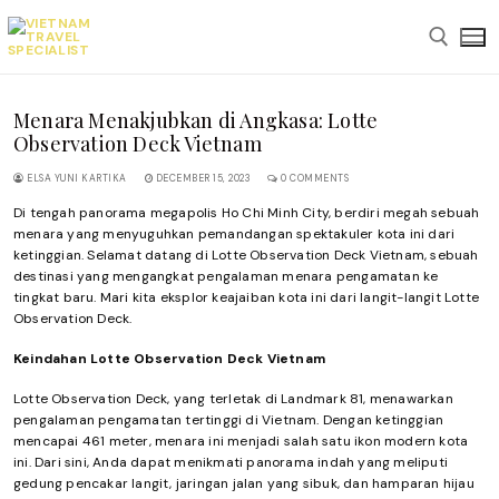
Skip
to
content
Menara Menakjubkan di Angkasa: Lotte
Search for:
Observation Deck Vietnam
ELSA YUNI KARTIKA
DECEMBER 15, 2023
0 COMMENTS
Di tengah panorama megapolis Ho Chi Minh City, berdiri megah sebuah
menara yang menyuguhkan pemandangan spektakuler kota ini dari
ketinggian. Selamat datang di Lotte Observation Deck Vietnam, sebuah
destinasi yang mengangkat pengalaman menara pengamatan ke
tingkat baru. Mari kita eksplor keajaiban kota ini dari langit-langit Lotte
Observation Deck.
Keindahan Lotte Observation Deck Vietnam
Lotte Observation Deck, yang terletak di Landmark 81, menawarkan
pengalaman pengamatan tertinggi di Vietnam. Dengan ketinggian
mencapai 461 meter, menara ini menjadi salah satu ikon modern kota
ini. Dari sini, Anda dapat menikmati panorama indah yang meliputi
gedung pencakar langit, jaringan jalan yang sibuk, dan hamparan hijau