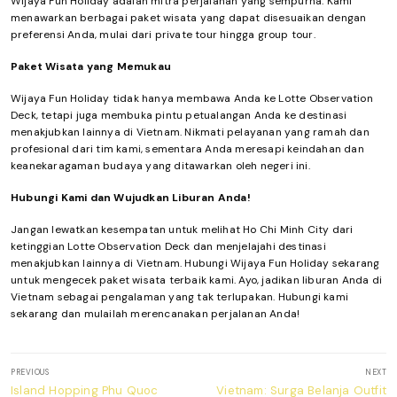
Wijaya Fun Holiday adalah mitra perjalanan yang sempurna. Kami
menawarkan berbagai paket wisata yang dapat disesuaikan dengan
preferensi Anda, mulai dari private tour hingga group tour.
Paket Wisata yang Memukau
Wijaya Fun Holiday tidak hanya membawa Anda ke Lotte Observation
Deck, tetapi juga membuka pintu petualangan Anda ke destinasi
menakjubkan lainnya di Vietnam. Nikmati pelayanan yang ramah dan
profesional dari tim kami, sementara Anda meresapi keindahan dan
keanekaragaman budaya yang ditawarkan oleh negeri ini.
Hubungi Kami dan Wujudkan Liburan Anda!
Jangan lewatkan kesempatan untuk melihat Ho Chi Minh City dari
ketinggian Lotte Observation Deck dan menjelajahi destinasi
menakjubkan lainnya di Vietnam. Hubungi Wijaya Fun Holiday sekarang
untuk mengecek paket wisata terbaik kami. Ayo, jadikan liburan Anda di
Vietnam sebagai pengalaman yang tak terlupakan. Hubungi kami
sekarang dan mulailah merencanakan perjalanan Anda!
Post
PREVIOUS
NEXT
navigation
Previous
Next
Island Hopping Phu Quoc
Vietnam: Surga Belanja Outfit