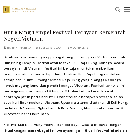
Skip
to
content
Hung King Tempel Festival: Perayaan Bersejarah
Search for:
Negeri Vietnam
RAHMA IMANINA
FEBRUARY 1, 2024
0 COMMENTS
Salah satu perayaan yang paling ditunggu-tunggu di Vietnam adalah
Hung King Temple Festival atau festival kuil Raja Hung. Sebagai acara
bersejarah di Vietnam, festival ini bertujuan untuk memberikan
penghormatan kepada Raja Hung. Festival Kuil Raja Hung diadakan
setiap tahun untuk menghormati Raja Hung yang dianggap sebagai
nenek moyang kuno dan pendiri bangsa Vietnam. Festival terkenal ini
berlangsung dari tanggal 8 hingga 11 bulan ketiga lunar. Puncak
acaranya jatuh pada hari ke 10 yang telah ditetapkan sebagai salah
satu hari libur nasional Vietnam. Upacara utama diadakan di Kuil Hung,
terletak di Gunung Nghia Linh di Kota Viet Tri, Phu Tho atau sekitar 85
kilometer barat laut Hanoi.
Festival Kuil Raja Hung menyajikan berbagai wisata budaya dengan
ritual keagamaan sebagai inti perayaannya. Inti dari festival ini adalah