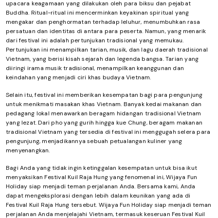
upacara keagamaan yang dilakukan oleh para biksu dan pejabat
Buddha. Ritual-ritual ini mencerminkan keyakinan spiritual yang
mengakar dan penghormatan terhadap leluhur, menumbuhkan rasa
persatuan dan identitas di antara para peserta. Namun, yang menarik
dari festival ini adalah pertunjukan tradisional yang memukau.
Pertunjukan ini menampilkan tarian, musik, dan lagu daerah tradisional
Vietnam, yang berisi kisah sejarah dan legenda bangsa. Tarian yang
diiringi irama musik tradisional, menampilkan keanggunan dan
keindahan yang menjadi ciri khas budaya Vietnam.
Selain itu, festival ini memberikan kesempatan bagi para pengunjung
untuk menikmati masakan khas Vietnam. Banyak kedai makanan dan
pedagang lokal menawarkan beragam hidangan tradisional Vietnam
yang lezat. Dari pho yang gurih hingga kue Chung, beragam makanan
tradisional Vietnam yang tersedia di festival ini menggugah selera para
pengunjung, menjadikannya sebuah petualangan kuliner yang
menyenangkan.
Bagi Anda yang tidak ingin ketinggalan kesempatan untuk bisa ikut
menyaksikan Festival Kuil Raja Hung yang fenomenal ini, Wijaya Fun
Holiday siap menjadi teman perjalanan Anda. Bersama kami, Anda
dapat mengeksplorasi dengan lebih dalam keunikan yang ada di
Festival Kuil Raja Hung tersebut. Wijaya Fun Holiday siap menjadi teman
perjalanan Anda menjelajahi Vietnam, termasuk keseruan Festival Kuil