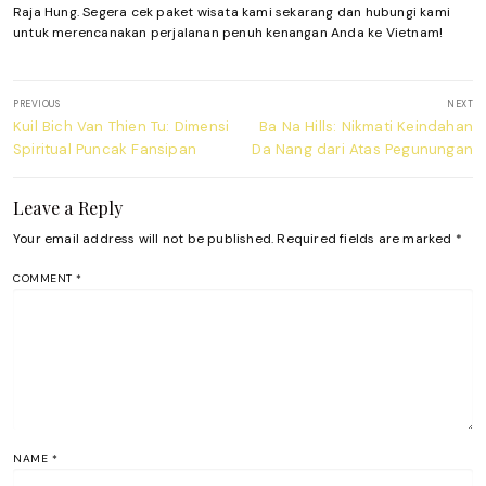
Raja Hung. Segera cek paket wisata kami sekarang dan hubungi kami
untuk merencanakan perjalanan penuh kenangan Anda ke Vietnam!
Post
PREVIOUS
NEXT
navigation
Previous
Next
Kuil Bich Van Thien Tu: Dimensi
Ba Na Hills: Nikmati Keindahan
post:
post:
Spiritual Puncak Fansipan
Da Nang dari Atas Pegunungan
Leave a Reply
Your email address will not be published.
Required fields are marked
*
COMMENT
*
NAME
*