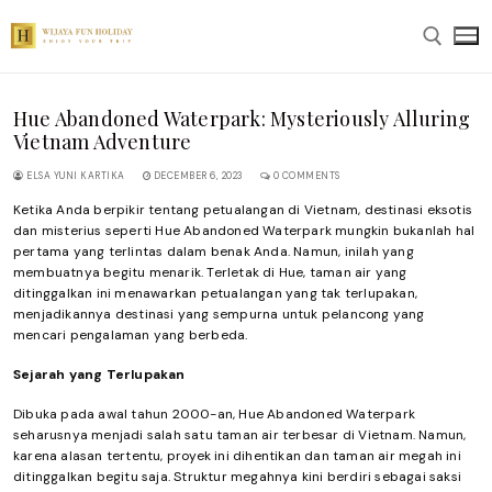
Skip
to
content
Hue Abandoned Waterpark: Mysteriously Alluring
Search for:
Vietnam Adventure
ELSA YUNI KARTIKA
DECEMBER 6, 2023
0 COMMENTS
Ketika Anda berpikir tentang petualangan di Vietnam, destinasi eksotis
dan misterius seperti Hue Abandoned Waterpark mungkin bukanlah hal
pertama yang terlintas dalam benak Anda. Namun, inilah yang
membuatnya begitu menarik. Terletak di Hue, taman air yang
ditinggalkan ini menawarkan petualangan yang tak terlupakan,
menjadikannya destinasi yang sempurna untuk pelancong yang
mencari pengalaman yang berbeda.
Sejarah yang Terlupakan
Dibuka pada awal tahun 2000-an, Hue Abandoned Waterpark
seharusnya menjadi salah satu taman air terbesar di Vietnam. Namun,
karena alasan tertentu, proyek ini dihentikan dan taman air megah ini
ditinggalkan begitu saja. Struktur megahnya kini berdiri sebagai saksi