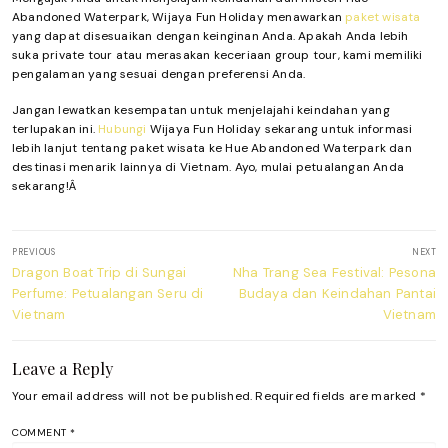
Abandoned Waterpark, Wijaya Fun Holiday menawarkan
paket wisata
yang dapat disesuaikan dengan keinginan Anda. Apakah Anda lebih
suka private tour atau merasakan keceriaan group tour, kami memiliki
pengalaman yang sesuai dengan preferensi Anda.
Jangan lewatkan kesempatan untuk menjelajahi keindahan yang
terlupakan ini.
Hubungi
Wijaya Fun Holiday sekarang untuk informasi
lebih lanjut tentang paket wisata ke Hue Abandoned Waterpark dan
destinasi menarik lainnya di Vietnam. Ayo, mulai petualangan Anda
sekarang!Â
Post
PREVIOUS
NEXT
navigation
Previous
Next
Dragon Boat Trip di Sungai
Nha Trang Sea Festival: Pesona
post:
post:
Perfume: Petualangan Seru di
Budaya dan Keindahan Pantai
Vietnam
Vietnam
Leave a Reply
Your email address will not be published.
Required fields are marked
*
COMMENT
*