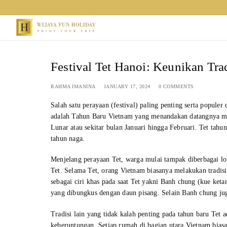
Skip
to
content
Festival Tet Hanoi: Keunikan Tr
RAHMA IMANINA
JANUARY 17, 2024
0 COMMENTS
Salah satu perayaan (festival) paling penting serta popule
adalah Tahun Baru Vietnam yang menandakan datangnya mus
Lunar atau sekitar bulan Januari hingga Februari. Tet tah
tahun naga.
Menjelang perayaan Tet, warga mulai tampak diberbagai lo
Tet. Selama Tet, orang Vietnam biasanya melakukan tradi
sebagai ciri khas pada saat Tet yakni Banh chung (kue keta
yang dibungkus dengan daun pisang. Selain Banh chung jug
Tradisi lain yang tidak kalah penting pada tahun baru T
keberuntungan. Setiap rumah di bagian utara Vietnam bia