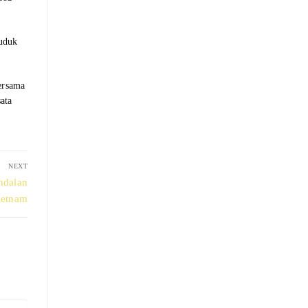
duduk
ersama
ata
NEXT
ndalan
ietnam