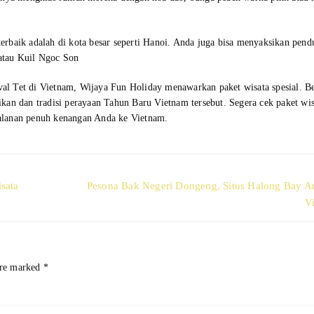
 terbaik adalah di kota besar seperti Hanoi. Anda juga bisa menyaksikan pen
atau Kuil Ngoc Son
ival Tet di Vietnam, Wijaya Fun Holiday menawarkan paket wisata spesial. B
kan dan tradisi perayaan Tahun Baru Vietnam tersebut. Segera cek paket wis
alanan penuh kenangan Anda ke Vietnam.
Next
sata
Pesona Bak Negeri Dongeng, Situs Halong Bay A
post:
V
are marked
*