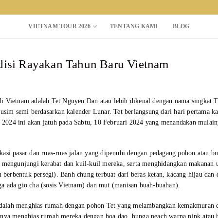
VIETNAM TOUR 2026
TENTANG KAMI
BLOG
adisi Rayakan Tahun Baru Vietnam
Search for:
r di Vietnam adalah Tet Nguyen Dan atau lebih dikenal dengan nama singkat T
im semi berdasarkan kalender Lunar. Tet berlangsung dari hari pertama ka
un 2024 ini akan jatuh pada Sabtu, 10 Februari 2024 yang menandakan mulai
kasi pasar dan ruas-ruas jalan yang dipenuhi dengan pedagang pohon atau b
si mengunjungi kerabat dan kuil-kuil mereka, serta menghidangkan makanan 
n berbentuk persegi). Banh chung terbuat dari beras ketan, kacang hijau dan
a ada gio cha (sosis Vietnam) dan mut (manisan buah-buahan).
et adalah menghias rumah dengan pohon Tet yang melambangkan kemakmuran 
sanya menghias rumah mereka dengan hoa dao, bunga peach warna pink atau 