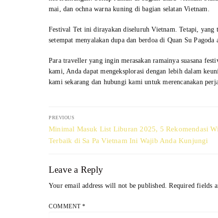
mai, dan ochna warna kuning di bagian selatan Vietnam.
Festival Tet ini dirayakan diseluruh Vietnam. Tetapi, yang
setempat menyalakan dupa dan berdoa di Quan Su Pagoda 
Para traveller yang ingin merasakan ramainya suasana fest
kami, Anda dapat mengeksplorasi dengan lebih dalam keuni
kami sekarang dan hubungi kami untuk merencanakan perj
Post
PREVIOUS
navigation
Previous
Minimal Masuk List Liburan 2025, 5 Rekomendasi Wi
post:
Terbaik di Sa Pa Vietnam Ini Wajib Anda Kunjungi
Leave a Reply
Your email address will not be published.
Required fields 
COMMENT
*