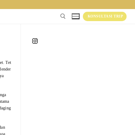
KONSULTASI TRIP
Instagram
et. Tet
lender
nya
unga
utama
 daging
dan
hoa