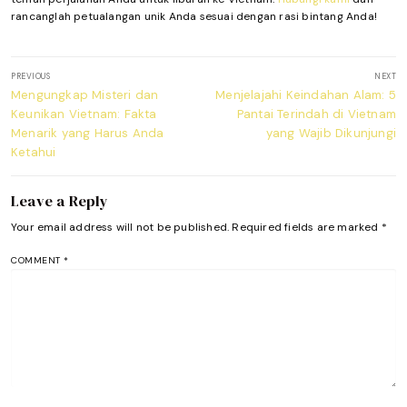
rancanglah petualangan unik Anda sesuai dengan rasi bintang Anda!
Post
PREVIOUS
NEXT
navigation
Previous
Next
Mengungkap Misteri dan
Menjelajahi Keindahan Alam: 5
post:
post:
Keunikan Vietnam: Fakta
Pantai Terindah di Vietnam
Menarik yang Harus Anda
yang Wajib Dikunjungi
Ketahui
Leave a Reply
Your email address will not be published.
Required fields are marked
*
COMMENT
*