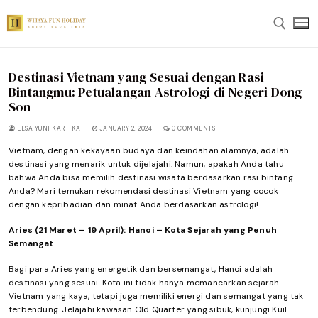
Skip
to
content
Destinasi Vietnam yang Sesuai dengan Rasi
Search for:
Bintangmu: Petualangan Astrologi di Negeri Dong
Son
ELSA YUNI KARTIKA
JANUARY 2, 2024
0 COMMENTS
Vietnam, dengan kekayaan budaya dan keindahan alamnya, adalah
destinasi yang menarik untuk dijelajahi. Namun, apakah Anda tahu
bahwa Anda bisa memilih destinasi wisata berdasarkan rasi bintang
Anda? Mari temukan rekomendasi destinasi Vietnam yang cocok
dengan kepribadian dan minat Anda berdasarkan astrologi!
Aries (21 Maret – 19 April): Hanoi – Kota Sejarah yang Penuh
Semangat
Bagi para Aries yang energetik dan bersemangat, Hanoi adalah
destinasi yang sesuai. Kota ini tidak hanya memancarkan sejarah
Vietnam yang kaya, tetapi juga memiliki energi dan semangat yang tak
terbendung. Jelajahi kawasan Old Quarter yang sibuk, kunjungi Kuil