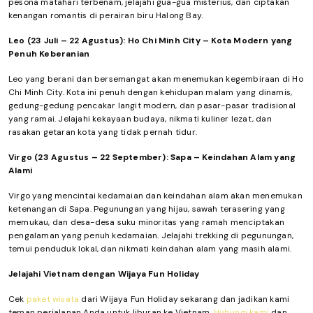
pesona matahari terbenam, jelajahi gua-gua misterius, dan ciptakan
kenangan romantis di perairan biru Halong Bay.
Leo (23 Juli – 22 Agustus): Ho Chi Minh City – Kota Modern yang
Penuh Keberanian
Leo yang berani dan bersemangat akan menemukan kegembiraan di Ho
Chi Minh City. Kota ini penuh dengan kehidupan malam yang dinamis,
gedung-gedung pencakar langit modern, dan pasar-pasar tradisional
yang ramai. Jelajahi kekayaan budaya, nikmati kuliner lezat, dan
rasakan getaran kota yang tidak pernah tidur.
Virgo (23 Agustus – 22 September): Sapa – Keindahan Alam yang
Alami
Virgo yang mencintai kedamaian dan keindahan alam akan menemukan
ketenangan di Sapa. Pegunungan yang hijau, sawah terasering yang
memukau, dan desa-desa suku minoritas yang ramah menciptakan
pengalaman yang penuh kedamaian. Jelajahi trekking di pegunungan,
temui penduduk lokal, dan nikmati keindahan alam yang masih alami.
Jelajahi Vietnam dengan Wijaya Fun Holiday
Cek
paket wisata
dari Wijaya Fun Holiday sekarang dan jadikan kami
teman perjalanan Anda untuk liburan ke Vietnam.
Hubungi kami
dan