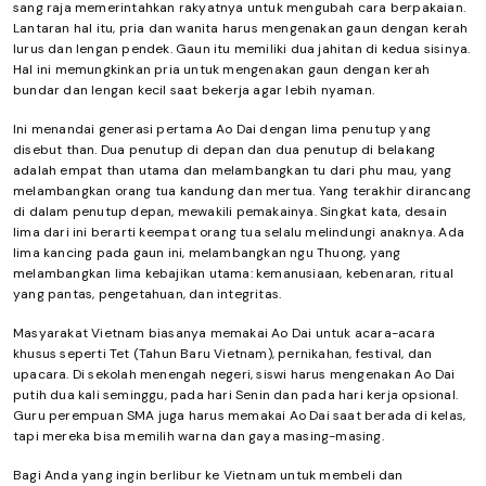
sang raja memerintahkan rakyatnya untuk mengubah cara berpakaian.
Lantaran hal itu, pria dan wanita harus mengenakan gaun dengan kerah
lurus dan lengan pendek. Gaun itu memiliki dua jahitan di kedua sisinya.
Hal ini memungkinkan pria untuk mengenakan gaun dengan kerah
bundar dan lengan kecil saat bekerja agar lebih nyaman.
Ini menandai generasi pertama Ao Dai dengan lima penutup yang
disebut than. Dua penutup di depan dan dua penutup di belakang
adalah empat than utama dan melambangkan tu dari phu mau, yang
melambangkan orang tua kandung dan mertua. Yang terakhir dirancang
di dalam penutup depan, mewakili pemakainya. Singkat kata, desain
lima dari ini berarti keempat orang tua selalu melindungi anaknya. Ada
lima kancing pada gaun ini, melambangkan ngu Thuong, yang
melambangkan lima kebajikan utama: kemanusiaan, kebenaran, ritual
yang pantas, pengetahuan, dan integritas.
Masyarakat Vietnam biasanya memakai Ao Dai untuk acara-acara
khusus seperti Tet (Tahun Baru Vietnam), pernikahan, festival, dan
upacara. Di sekolah menengah negeri, siswi harus mengenakan Ao Dai
putih dua kali seminggu, pada hari Senin dan pada hari kerja opsional.
Guru perempuan SMA juga harus memakai Ao Dai saat berada di kelas,
tapi mereka bisa memilih warna dan gaya masing-masing.
Bagi Anda yang ingin berlibur ke Vietnam untuk membeli dan