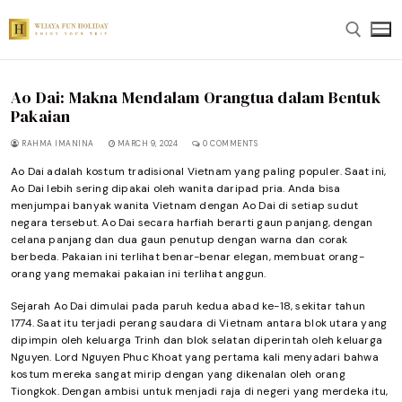
Skip
to
content
Ao Dai: Makna Mendalam Orangtua dalam Bentuk
Search for:
Pakaian
RAHMA IMANINA
MARCH 9, 2024
0 COMMENTS
Ao Dai adalah kostum tradisional Vietnam yang paling populer. Saat ini,
Ao Dai lebih sering dipakai oleh wanita daripad pria. Anda bisa
menjumpai banyak wanita Vietnam dengan Ao Dai di setiap sudut
negara tersebut. Ao Dai secara harfiah berarti gaun panjang, dengan
celana panjang dan dua gaun penutup dengan warna dan corak
berbeda. Pakaian ini terlihat benar-benar elegan, membuat orang-
orang yang memakai pakaian ini terlihat anggun.
Sejarah Ao Dai dimulai pada paruh kedua abad ke-18, sekitar tahun
1774. Saat itu terjadi perang saudara di Vietnam antara blok utara yang
dipimpin oleh keluarga Trinh dan blok selatan diperintah oleh keluarga
Nguyen. Lord Nguyen Phuc Khoat yang pertama kali menyadari bahwa
kostum mereka sangat mirip dengan yang dikenalan oleh orang
Tiongkok. Dengan ambisi untuk menjadi raja di negeri yang merdeka itu,