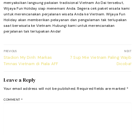
menyaksikan langsung pakaian tradisional Vietnam Ao Dai tersebut,
Wijaya Fun Holiday siap menemani Anda. Segera cek paket wisata kami
untuk merencanakan perjalanan wisata Anda ke Vietnam. Wijaya Fun
Holiday akan memberikan pelayanan dan pengalaman tak terlupakan
saat berwisata ke Vietnam. Hubungi kami untuk merencanakan
perjalanan tak terlupakan Anda!
Post
PREVIOUS
NEXT
navigation
Previous
Next
Stadion My Dinh: Markas
7 Sup Mie Vietnam Paling Wajib
post:
post:
Timnas Vietnam di Piala AFF
Dicoba!
Leave a Reply
Your email address will not be published.
Required fields are marked
*
COMMENT
*