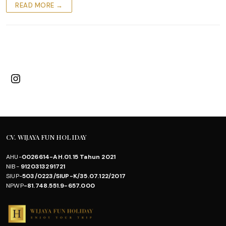
READ MORE →
Instagram
CV. WIJAYA FUN HOLIDAY
AHU-
0026614-AH.01.15 Tahun 2021
NIB-
9120313291721
SIUP-
503/0223/SIUP-K/35.07.122/2017
NPWP
-81.748.551.9-657.000