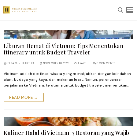
Skip
to
content
Search for:
Liburan Hemat di Vietnam: Tips Menentukan
Itinerary untuk Budget Traveler
ELSA YUNI KARTIKA
NOVEMBER 10, 2023
TRAVEL
0 COMMENTS
Vietnam adalah destinasi wisata yang menakjubkan dengan keindahan
alam, budaya yang kaya, dan makanan lezat. Namun, perencanaan
perjalanan ke Vietnam, terutama untuk budget traveler, memerlukan…
READ MORE →
Kuliner Halal di Vietnam: 7 Restoran yang Wajib