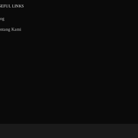
SEFUL LINKS
log
entang Kami