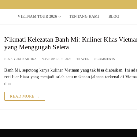
VIETNAM TOUR 2026
TENTANG KAMI
BLOG
Nikmati Kelezatan Banh Mi: Kuliner Khas Vietn
Search for:
yang Menggugah Selera
ELSA YUNI KARTIKA
NOVEMBER 9, 2023
TRAVEL
0 COMMENTS
Banh Mi, sepotong karya kuliner Vietnam yang tak bisa diabaikan. Ini ad
roti luar biasa yang menjadi salah satu makanan jalanan terkenal di Vietn
dan…
READ MORE →