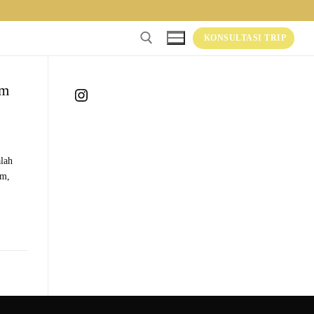
KONSULTASI TRIP
am
Instagram
alah
am,