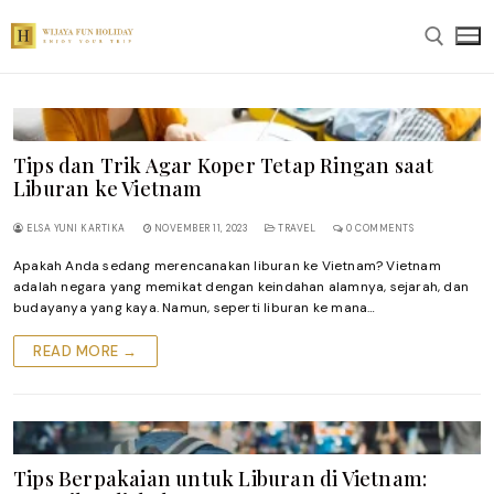
Skip
to
content
Search for:
Tips dan Trik Agar Koper Tetap Ringan saat
Liburan ke Vietnam
ELSA YUNI KARTIKA
NOVEMBER 11, 2023
TRAVEL
0 COMMENTS
Apakah Anda sedang merencanakan liburan ke Vietnam? Vietnam
adalah negara yang memikat dengan keindahan alamnya, sejarah, dan
budayanya yang kaya. Namun, seperti liburan ke mana…
READ MORE →
Tips Berpakaian untuk Liburan di Vietnam: