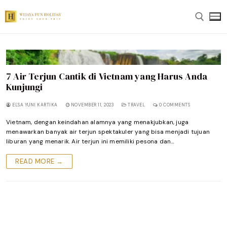
Skip
to
content
Search for:
7 Air Terjun Cantik di Vietnam yang Harus Anda
Kunjungi
ELSA YUNI KARTIKA
NOVEMBER 11, 2023
TRAVEL
0 COMMENTS
Vietnam, dengan keindahan alamnya yang menakjubkan, juga
menawarkan banyak air terjun spektakuler yang bisa menjadi tujuan
liburan yang menarik. Air terjun ini memiliki pesona dan…
READ MORE →